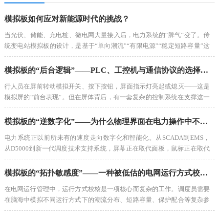
模拟板如何应对新能源时代的挑战？
当光伏、储能、充电桩、微电网大量接入后，电力系统的“脾气”变了。传
统变电站模拟板的设计，是基于“单向潮流”“有限电源”“稳定短路容量”这
些假设的。但新能源完全颠覆了这些假设。...
模拟板的“后台逻辑”——PLC、工控机与通信协议的选择之道
行人员在屏前转动模拟开关、按下按钮，屏面指示灯亮起或熄灭——这是
模拟屏的“前台表现”。但在屏体背后，有一套复杂的控制系统在支撑这一
切。...
模拟板的“逆数字化”——为什么物理界面在电力操作中不可替代
电力系统正以前所未有的速度走向数字化和智能化。从SCADA到EMS，
从D5000到新一代调度技术支持系统，屏幕正在取代面板，鼠标正在取代
按钮。在这场数字化洪流中，模拟板——尤其是物理模拟板——似乎正在
被推向历史的边缘。然而，一个值得深思的现象正在发生：在一些最前沿
模拟板的“拓扑敏感度”——一种被低估的电网运行方式校核方法
的电力培训和运行场景中，物理模拟板不仅没有被淘汰，反而以新的形态
在电网运行管理中，运行方式校核是一项核心而复杂的工作。调度员需要
回归。...
在脑海中模拟不同运行方式下的潮流分布、短路容量、保护配合等复杂参
数，判断当前或计划中的运行方式是否存在安全风险。这项工作高度依赖