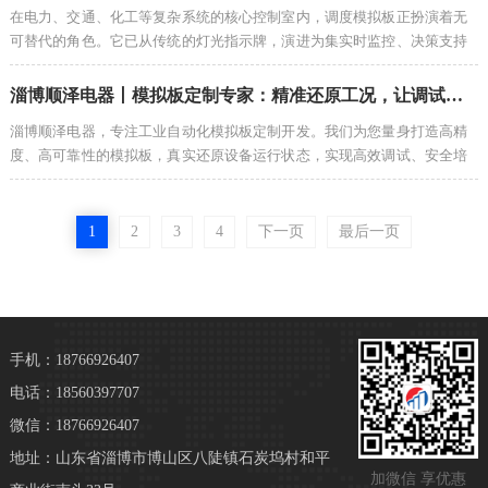
在电力、交通、化工等复杂系统的核心控制室内，调度模拟板正扮演着无
可替代的角色。它已从传统的灯光指示牌，演进为集实时监控、决策支持
和应急指挥于一体的智慧中枢。本文将深入探讨调度模拟板如何成为现代
调度的视觉灵魂，并提升整体运营效能。...
淄博顺泽电器丨模拟板定制专家：精准还原工况，让调试更高效、更安全！
淄博顺泽电器，专注工业自动化模拟板定制开发。我们为您量身打造高精
度、高可靠性的模拟板，真实还原设备运行状态，实现高效调试、安全培
训与智能监控。从设计到生产，一站式服务，为您的智能制造保驾护
航。...
1
2
3
4
下一页
最后一页
手机：18766926407
电话：18560397707
微信：18766926407
地址：山东省淄博市博山区八陡镇石炭坞村和平
加微信 享优惠