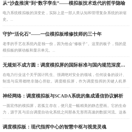
调度员的经验和专业知识，而传统辅助工具——数字仿真系统——虽然强
从“沙盘推演”到“数字孪生”——模拟板技术迭代的哲学隐喻
大，但其“黑箱”特性使得调度员难以直观地理解仿真结果的物理意义。...
电力系统模拟板的演变史，实际上是一部人类认知和管理复杂系统的浓缩
史。...
守护“活化石”——一位模拟板维修技师的三十年
老李的手艺在系统内是独一份，因为他会“修板子”。这里的板子，指的是
模拟板的驱动板和显示单元。...
无规矩不成方圆：调度模拟屏的国际标准与国内规范深度解读
在电力行业这个关乎国计民生、强调绝对安全的领域，任何设备的设计、
制造与应用都绝非随心所欲。调度模拟屏，作为调度指挥的关键人机界
面，其从概念到实体的整个过程，都被一套严密、系统且具有强制力的标
准与规范所约束。...
神经网络：调度模拟板与SCADA系统的集成通信协议解析
一面宏伟的模拟屏，若孤立存在，便只是一幅精美的静态壁画。它的生命
力，源于其与后台调度自动化系统之间那条无形而高速的数据河流。这条
河流中流淌的，不是随意的电流脉冲，而是遵循着严格语法和语义的"语
言"——通信协议。...
调度模拟板：现代指挥中心的智慧中枢与视觉灵魂